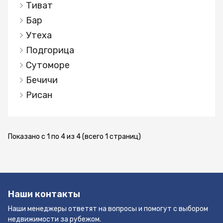
самых низких в Европе (9%) налогом на доходы
Тиват
физических и юридических лиц.
Бар
Неприкосновенность прав собственности,
Утеха
нулевая ставка налога на наследство, низкая
Подгорица
ставка налога (3%) на передачу прав
собственности другим лицам, большие
Сутоморе
налоговые льготы в сфере морского туризма –
Бечичи
вот лишь некоторые преимущества, которые вы
Рисан
получаете здесь. Покупка этой недвижимости
станет одним из самых удачных и приятных
вложений. Инвестируя в Черногорию, вы
инвестируете в свое будущее и будущее своих
Показано с 1 по 4 из 4 (всего 1 страниц)
детей! Купите для себя кусочек этой
удивительной страны, и проведите здесь
лучшие годы Вашей жизни! Оформляем вид на
жительство при покупке! Юридическое
Наши контакты
сопровождение!
Наши менеджеры ответят на вопросы и помогут с выбором
недвижимости за рубежом.