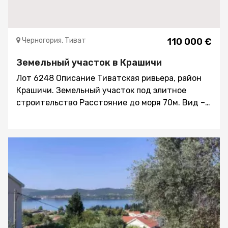
Черногория, Тиват
110 000 €
Земельный участок в Крашичи
Лот 6248 Описание Тиватская ривьера, район
Крашичи. Земельный участок под элитное
строительство Расстояние до моря 70м. Вид –
панорамный на море и окрестности Участок
расположен на склоне, поэтому все
близлежащие постройки находятся ниже
визуальной линии вида на море, которая не
перекрывается окружающими домами Площадь
участка 507 кв.м. Получены Технические
Условия на строительство трёх этажного дома,
общей площадью 250 кв.м. К участку ведёт
асфальтированная дорога Инфраструктура
включает в себя магазины, рестораны, пляж,