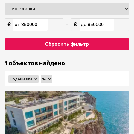
€
€
–
от
до
Сбросить фильтр
1 объектов найдено