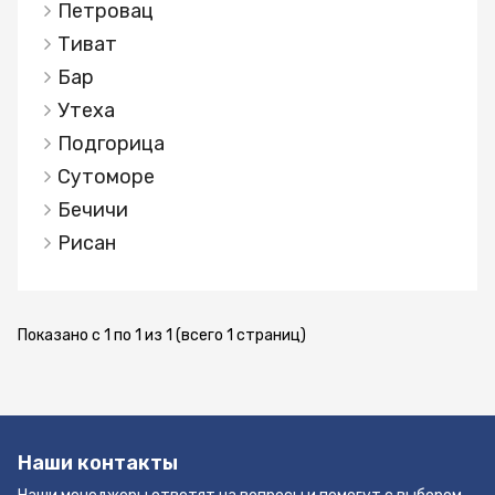
состоит из двух спален с ванными комнатами,
Петровац
дополнительного гостевого туалета, большой
Тиват
гостиной, столовой и кухни. Обе спальни и
Бар
гостиная имеют прямой выход на большую
Утеха
террасу с панорамным видом на море - на 180
градусов с самого высокого этажа здания.
Подгорица
Уникальное местоположение, 52 м над уровнем
Сутоморе
моря, на вершине скалы. Высококачественные
Бечичи
материалы известных производителей, такие
Рисан
как: фасадные панели «Св. Petra «(Брач,
Хорватия), оборудование для ванных комнат»
Gessi «(Италия), окна (3.5m 5.5m x 2.7m)» Shucco
«(Германия), паркет» Listone Giordano
Показано с 1 по 1 из 1 (всего 1 страниц)
«(Италия),» керамика » Сицилия »(Италия),«
Lualdi Porte »(Италия),« Piazzetta fireplaces
»(Италия), вспомогательная система
электропитания для солнечных панелей
(Германия), Daikin, кондиционер, видеокамера и
Наши контакты
многие другие. В комплексе, где находится эта