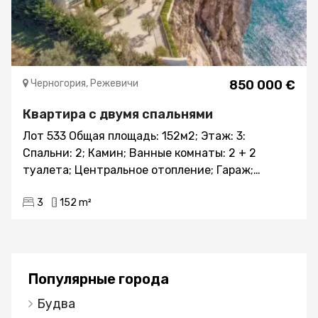
Черногория, Режевичи
850 000 €
Квартира с двумя спальнями
Лот 533 Общая площадь: 152м2; Этаж: 3:
Спальни: 2; Камин; Ванные комнаты: 2 + 2
туалета; Центральное отопление; Гараж;
Паркинг; Система видеонаблюдения; Сад;
3
152 m²
Терраса; Климат-контроль; Интернет; Бассейн
Описание: Трехкомнатная квартира площадью
152 м2, в здании, с самым современным
дизайном, роскошью. Квартира, благодаря
своему уникальному расположению, которое
Популярные города
практически невозможно найти в Черногории -
Будва
имеет потрясающий вид на море. Квартира