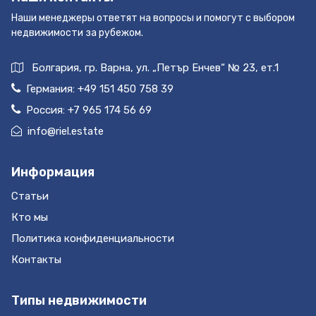
недвижимости оплачивает покупатель.
Наши менеджеры ответят на вопросы и помогут с выбором
Привлекательность инвестиции в
недвижимости за рубежом.
недвижимость Черногории обусловлена
стабильностью пассивного дохода, ростом цен
Болгария, гр. Варна, ул. „Петър Енчев“ № 23, ет.1
на недвижимость, ростом объёмов инвестиций
Германия:
+49 151 450 758 39
в строительство жилья, стабильностью оценки
Россия:
+7 965 174 56 69
активов в евровалюте, получением вида на
жительство, скорым вступлением Черногории в
info@riel.estate
ЕС, постоянный рост потока туристов, низким
уровнем(почти отсутствием) криминала,
Информация
экологией. Современная Черногория –
Статьи
стабильное демократическое государство, с
низким уровнем инфляции (3,4%), одним из
Кто мы
самых низких в Европе (9%) налогом на доходы
Политика конфиденциальности
физических и юридических лиц.
Контакты
Неприкосновенность прав собственности,
нулевая ставка налога на наследство, низкая
Типы недвижимости
ставка налога (3%) на передачу прав