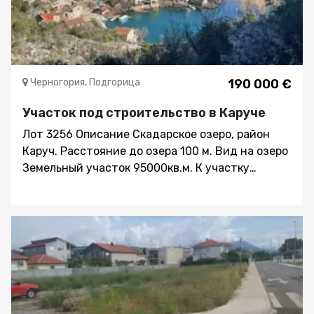
Черногория, Подгорица
190 000 €
Участок под строительство в Каруче
Лот 3256 Описание Скадарское озеро, район
Каруч. Расстояние до озера 100 м. Вид на озеро
Земельный участок 95000кв.м. К участку
удобный заезд по асфальтированной дороге
Все коммуникации – в непосредственной
близости Цена одного квадратного метра – 2
евро Стоимость участка 190000 евро
Недвижимость у моря с грамотной локацией
теперь рассматривают как объекты инвестиций
с круглогодичной (а не сезонной) доходностью.
Вкладывать средства в недвижимость на