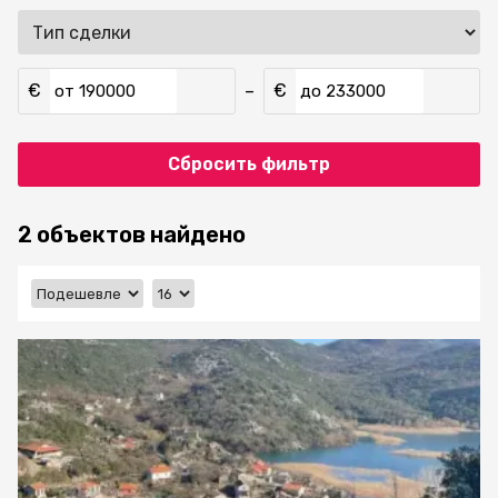
€
€
–
от
до
Сбросить фильтр
2 объектов найдено