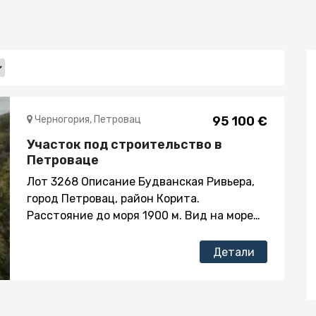
Черногория, Петровац
95 100 €
Участок под строительство в
Петроваце
Лот 3268 Описание Будванская Ривьера,
город Петровац, район Корита.
Расстояние до моря 1900 м. Вид на море
Урбанизированный земельный участок
1585 кв.м. По утверждённым Техническим
Детали
Условиям, разрешено строительство двух
вилл Этажность – три этажа, P+1+Pk,
площадью 300 кв.м. Все коммуникации – в