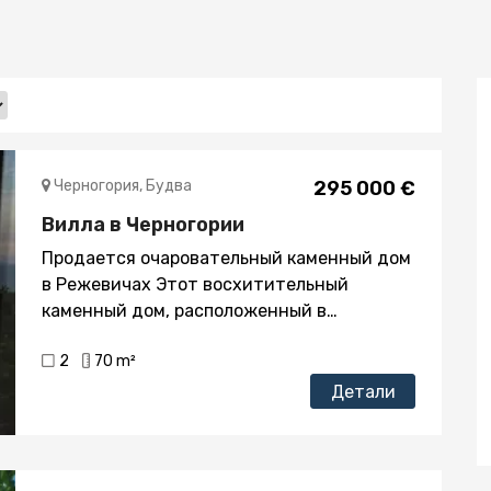
Черногория, Будва
295 000 €
Вилла в Черногории
Продается очаровательный каменный дом
в Режевичах Этот восхитительный
каменный дом, расположенный в
живописной деревне Режевичи,
2
70 m²
предлагает уникальное сочетание
традиционного очарования и
Детали
современного комфорта. С жилой
площадью 70 квадратных метров и
просторным участком площадью 168