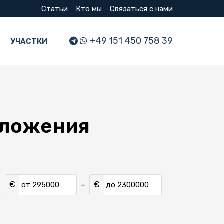
Статьи
Кто мы
Связаться с нами
+49 151 450 758 39
УЧАСТКИ
дложения
€
€
–
от
до