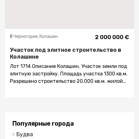
Черногория, Колашин
2 000 000 €
Участок под элитное строительство в
Колашине
Лот 1714 Описание Колашин. Участок земли под
элитную застройку. Площадь участка 1300 кв.м.
Разрешено строительство 20.000 кв.м. жилой
площади. Все необходимые коммуникации
находятся рядом. Участок имеет выход к реке
Тара. Рядом – строится фешенебельный отель.
Кроме того, рядом строятся объекты,
участвующие в Программе гражданство
Популярные города
Черногории за инвестиции. Место
перспективное, поскольку, в настоящий момент
Будва