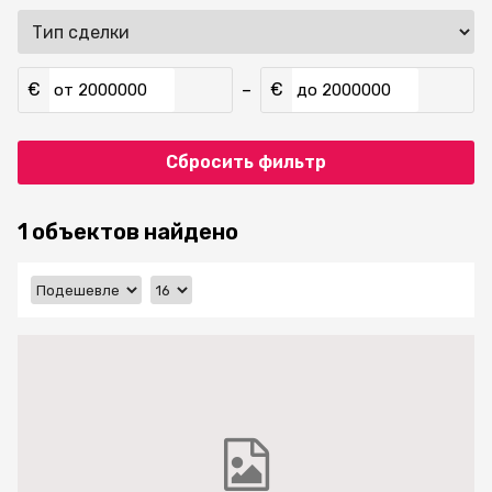
€
€
–
от
до
Сбросить фильтр
1 объектов найдено