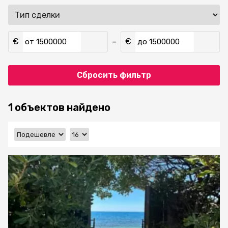
€
€
–
от
до
Сбросить фильтр
1 объектов найдено