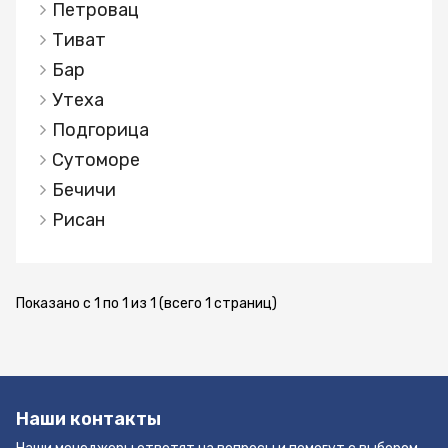
четыре санузла с душевыми кабинами,
Петровац
туалетами и ванной Высокое качество
Тиват
строительства, дизайнерская мебель, частная
Бар
набережная, собственное центральное
Утеха
автономное отопление, система безопасности
Недвижимость в Черногории с грамотным
Подгорица
расположением теперь рассматривается как
Сутоморе
объекты для инвестиций с круглогодичной (а
Бечичи
не сезонной) доходностью. Инвестирование в
Рисан
недвижимость у моря еще никогда не было
таким выгодным. Привлекательность
инвестиций в недвижимость Черногории
обусловлена стабильностью пассивного
Показано с 1 по 1 из 1 (всего 1 страниц)
дохода, ростом цен на недвижимость, ростом
инвестиций в жилищное строительство,
стабильностью оценки активов в валюте евро,
получением вида на жительство, скорым
въездом в Черногорию в ЕС, постоянное
Наши контакты
увеличение потока туристов, низкий уровень