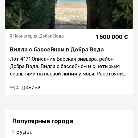
Черногория, Добра Вода
1 500 000 €
Вилла с бассейном в Добра Вода
Лот 4171 Описание Барская ривьера, район
Добра Вода. Вилла с бассейном и с четырьмя
спальнями на первой линии у моря. Расстояние
до моря 15м. Вид на море Площадь 467 кв.м.
4
467 m²
Площадь участка 568 кв.м. Этажей – три
Парковка Открытый бассейн Сад Сауна
Система «тёплый пол» Вилла продаётся
полностью меблированной Структура: Первый
этаж – гостиная, столовая, кухня, выход к
Популярные города
бассейну, сауна, душ, подсобное помещение
Будва
Второйи третий этажи - четыре спальни,