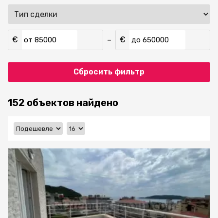
€
€
–
от
до
Сбросить фильтр
152 объектов найдено