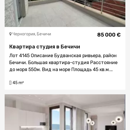
Черногория, Бечичи
85 000 €
Квартира студия в Бечичи
Лот 4145 Описание Будванская ривьера, район
Бечичи. Большая квартира-студия Расстояние
до моря 550м. Вид на море Площадь 45 кв.м.
Этаж – четвёртый Дом оборудован лифтом
45 m²
Квартира продаётся без мебели Мы оказываем
услуги по дизайну интерьера и меблировке –
как обычной, так и эксклюзивной Структура : -
прихожая, гостиная с кухней и обеденной
зоной, санузел с душевой кабиной и туалетом,
большая терраса с видом на море Район очень
популярен у туристов со всей Европы. Мы