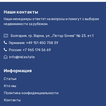
first floor, 3 bedrooms and 2 bathrooms, one
ensuite on the master bedroomBasement with
Наши контакты
ample open space, bathroom and window. Full of
potencial to ad an extra bedroom, play room,
Наши менеджеры ответят на вопросы и помогут с выбором
cinema, gym, etc.Bellavista is a very nice and
недвижимости за рубежом.
quiet urbannziation, in the outskirts of Marbella
with easy access to dowtown.
Болгария, гр. Варна, ул. „Петър Енчев“ № 23, ет.1
Германия:
+49 151 450 758 39
Россия:
+7 965 174 56 69
info@riel.estate
Информация
Статьи
Кто мы
Политика конфиденциальности
Контакты