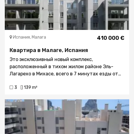
Испания, Малага
410 000 €
Квартира в Малаге, Испания
Это эксклюзивный новый комплекс,
расположенный в тихом жилом районе Эль-
Лагарехо в Михасе, всего в 7 минутах езды от
пляжа. Расположенный напротив парка Лома-
3
139 m²
дель-Реаль, этот закрытый комплекс
предлагает 20 объектов с 1, 2 и 3 спальнями,
идеально подходящих для тех, кто ищет
качественную жизнь на Коста-дель-Соль. Дома
имеют просторные террасы, а на территории
комплекса есть общий бассейн и сады,
обеспечивающие безопасную и спокойную