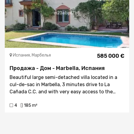
side.In addition, this construction has a 60m2
solarium, the rest of the plot being used as a
patio.The house has also a license for the
construction of another floor.
Испания, Марбелья
585 000 €
Продажа - Дом - Marbella, Испания
Beautiful large semi-detached villa located in a
cul-de-sac in Marbella, 3 minutes drive to La
Cañada C.C. and with very easy access to the
highwayPrivate garden with fruit trees and
4
185 m²
swimming pool, posibility to do a car entranceOn
the ground level there is lounge-dining area, fully
fitted kitchen, guest bedroom with bathroom, 2
terraces, garden and private swimmingpoolOn the