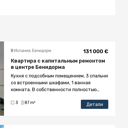
Испания, Бенидорм
131 000 €
Квартира с капитальным ремонтом
в центре Бенидорма
Кухня с подсобным помещением, 3 спальни
со встроенными шкафами, 1 ванная
комната. В собственности полностью
отремонтирована кухня и санузел, полы,
3
87 m²
двери, окна поменяны. Мебель и
Детали
электротехника новые. В самом центре .
Все сервисы в пешей доступности., Город
Бенидорм является одним из самых