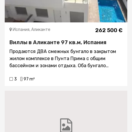
Испания, Аликанте
262 500 €
Виллы в Аликанте 97 кв.м, Испания
Продаются ДВА смежных бунгало в закрытом
жилом комплексе в Пунта Прима с общим
бассейном и зонами отдыха. Оба бунгало
идентичны в параметрах и меблировке, каждый
3
97 m²
имеет собственный бассейн 6 x 3 м. Общая
площадь каждого бунгало составляет 147,50 м2,
жилая площадь 97,05 м2. Комнаты просторные с
высокими потолками и гранитными полами,
центральный климат контроль, который можно
использовать раздельно на каждом из этажей,
электрический водонагреватель с тепловым
насосом, в санузлах тёплые полы и