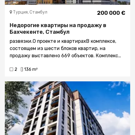
Турция, Стамбул
200 000 €
Недорогие квартиры на продажу в
Бахчекенте, Стамбул
развязки.О проекте и квартирахВ комплексе,
состоящем из шести блоков квартир, на
продажу выставлено 669 объектов. Комплекс
возводится известным застройщиком,
2
136 m²
ответственным за строительство некоторых из
самых впечатляющих проектов в городе.
Покупатели могут выбрать жилье с одной -
четырьмя спальнями, расположенное на
участке площадью 23,000 м2, более половины
которого отведено под зеленые зоны.Внутри
комплекса царит атмосфера дружелюбного
соседства, объединяющая жителей в
ботанических садах с площадками для