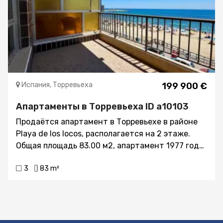
всего в 5 минутах езды на машине, а поля для
гольфа - в 10 минутах.
Испания, Торревьеха
199 900 €
Апартаменты в Торревьеха ID a10103
Продаётся aпартамент в Торревьехе в районе
Playa de los locos, располагается на 2 этаже.
Общая площадь 83.00 м2, aпартамент 1977 года
постройки, состоит из 3 комнат (2 спальни, 1
3
83 m²
салон), 1 ванной комнаты, находится в 20
метрах от моря. Имеется встроенные шкафы,
лифт, балкон, отдельная кухня, солярий,
терраса, вид на море.