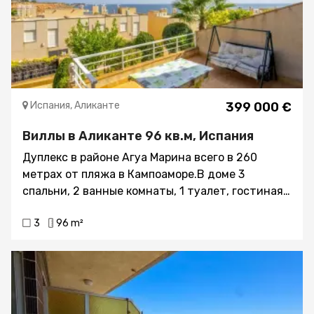
Испания, Аликанте
399 000 €
Виллы в Аликанте 96 кв.м, Испания
Дуплекс в районе Агуа Марина всего в 260
метрах от пляжа в Кампоаморе.В доме 3
спальни, 2 ванные комнаты, 1 туалет, гостиная-
столовая с камином, терраса и сад. В доме
3
96 m²
также есть гараж с туалетом в подвале, в
который можно попасть из дома.В урбанизации
есть общий бассейн и зона отдыха.Вид на море,
все услуги под рукой (супермаркет,
медицинский центр, аптека, бары, рестораны).
Торговый центр La Zenia Boulevard находится