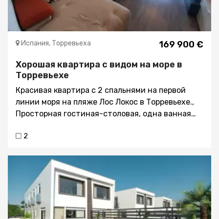
Испания, Торревьеха
169 900 €
Хорошая квартира с видом на море в
Торревьехе
Красивая квартира с 2 спальнями на первой
линии моря на пляже Лос Локос в Торревьехе.,
Просторная гостиная-столовая, одна ванная
комната. Лифт в здании., Комунидад: 450 € /
2
год, Налог на недвижимость: 270 €/ год