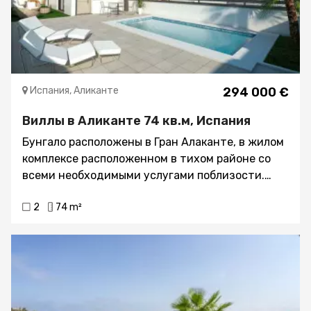
Испания, Аликанте
294 000 €
Виллы в Аликанте 74 кв.м, Испания
Бунгало расположены в Гран Алаканте, в жилом
комплексе расположенном в тихом районе со
всеми необходимыми услугами поблизости.
Пляжи находятся менее чем в 5 минутах езды
2
74 m²
на машине. Дома состоят из 1, 2 или 3 спален с
2 ванными комнатами и имеют большой участок
площадью 150 м², гостиную, кухню, сад и
парковочное место. Есть возможность
построить бассейн.Цены от 294.000 €. Если вы
хотите узнать больше, не стесняйтесь
обращаться к нам!